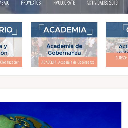
ABAJO
PROYECTOS
INVOLÚCRATE
ACTIVIDADES 2019
CURSO: Actualización en materia
CURSO: Act
e Gobernanza
electoral