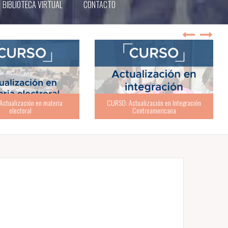
BIBLIOTECA VIRTUAL
CONTACTO
ualización en Integración
Centroamericana
TALLER: ABC de la buena política partidaria