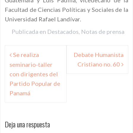
Guatemala y Luis Padilla, vicedecano de la
Facultad de Ciencias Políticas y Sociales de la
Universidad Rafael Landívar.
Publicada en
Destacados
,
Notas de prensa
Navegación
Se realiza
Debate Humanista
de
Cristiano no. 60
seminario-taller
entradas
con dirigentes del
Partido Popular de
Panamá
Deja una respuesta