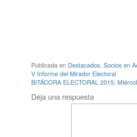
Publicada en
Destacados
,
Socios en A
Navegación
V Informe del Mirador Electoral
de
BITÁCORA ELECTORAL 2015: Miércole
entradas
Deja una respuesta