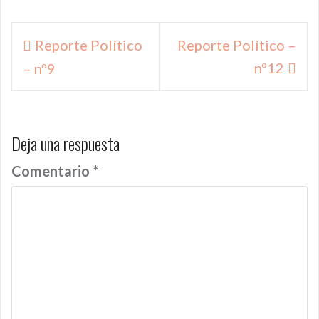
Navegación
Reporte Político
Reporte Político –
de
nº12
– nº9
entradas
Deja una respuesta
Comentario
*