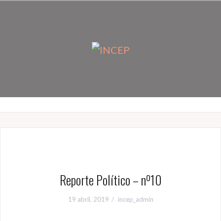
Ir
al
contenido
Reporte Político – nº10
19 abril, 2019
incep_admin