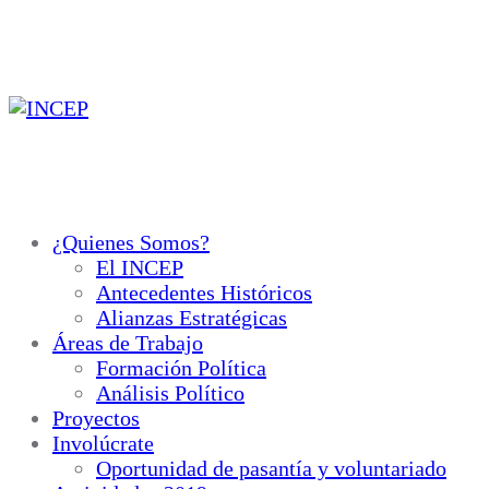
Ir
al
contenido
¿Quienes Somos?
El INCEP
Antecedentes Históricos
Alianzas Estratégicas
Áreas de Trabajo
Formación Política
Análisis Político
Proyectos
Involúcrate
Oportunidad de pasantía y voluntariado