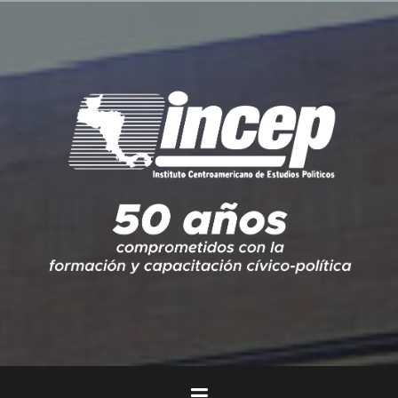
Ir
al
contenido