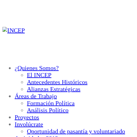
Ir
al
contenido
¿Quienes Somos?
El INCEP
Antecedentes Históricos
Alianzas Estratégicas
Áreas de Trabajo
Formación Política
Análisis Político
Proyectos
Involúcrate
Oportunidad de pasantía y voluntariado