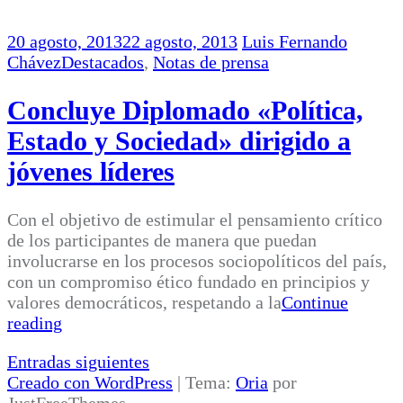
20 agosto, 2013
22 agosto, 2013
Luis Fernando
Chávez
Destacados
,
Notas de prensa
Concluye Diplomado «Política,
Estado y Sociedad» dirigido a
jóvenes líderes
Con el objetivo de estimular el pensamiento crítico
de los participantes de manera que puedan
involucrarse en los procesos sociopolíticos del país,
con un compromiso ético fundado en principios y
valores democráticos, respetando a la
Continue
reading
Navegación
Entradas siguientes
Creado con WordPress
|
Tema:
Oria
por
de
JustFreeThemes.